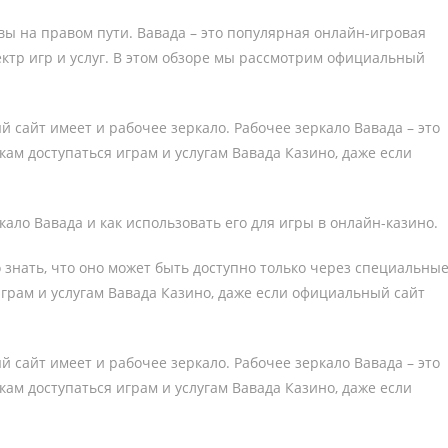
вы на правом пути. Вавада – это популярная онлайн-игровая
ктр игр и услуг. В этом обзоре мы рассмотрим официальный
й сайт имеет и рабочее зеркало. Рабочее зеркало Вавада – это
кам доступаться играм и услугам Вавада Казино, даже если
кало Вавада и как использовать его для игры в онлайн-казино.
 знать, что оно может быть доступно только через специальны
играм и услугам Вавада Казино, даже если официальный сайт
й сайт имеет и рабочее зеркало. Рабочее зеркало Вавада – это
кам доступаться играм и услугам Вавада Казино, даже если