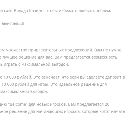
й сайт Вавада Казино, чтобы избежать любых проблем.
те выигрыши!
окам множество привлекательных предложений. Вам не нужно
это лучшее решение для вас. Вам предлагается возможность
ть играть с максимальной выгодой.
 10 000 рублей. Это означает, что если вы сделаете депозит в
 10 000 рублей для игры. Это идеальное решение для
 максимальной выгодой.
ию “Вelcome” для новых игроков. Вам предлагается 20
альное решение для начинающих игроков, которые хотят начать