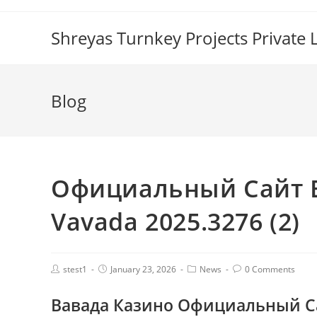
Shreyas Turnkey Projects Private 
Blog
Официальный Сайт В
Vavada 2025.3276 (2)
stest1
January 23, 2026
News
0 Comments
Вавада Казино Официальный Са