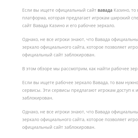
Если вы ищете официальный сайт
вавада
Казино, то 
платформа, которая предлагает игрокам широкий спе
сайт Вавада Казино и его рабочее зеркало.
Однако, не все игроки знают, что Вавада официальны
зеркало официального сайта, которое позволяет игро
официальный сайт заблокирован.
В этом обзоре мы рассмотрим, как найти рабочее зер
Если вы ищете рабочее зеркало Вавада, то вам нужно
сервисы. Эти сервисы предлагают игрокам доступ к 
заблокирован.
Однако, не все игроки знают, что Вавада официальны
зеркало официального сайта, которое позволяет игро
официальный сайт заблокирован.