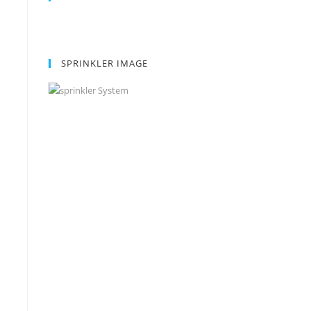
SPRINKLER IMAGE