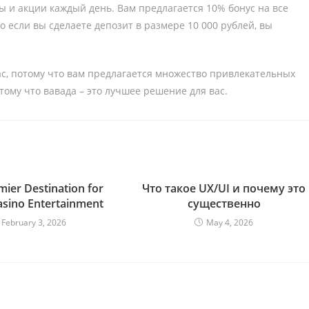
ы и акции каждый день. Вам предлагается 10% бонус на все
о если вы сделаете депозит в размере 10 000 рублей, вы
ас, потому что вам предлагается множество привлекательных
тому что вавада – это лучшее решение для вас.
mier Destination for
Что такое UX/UI и почему это
asino Entertainment
существенно
February 3, 2026
May 4, 2026