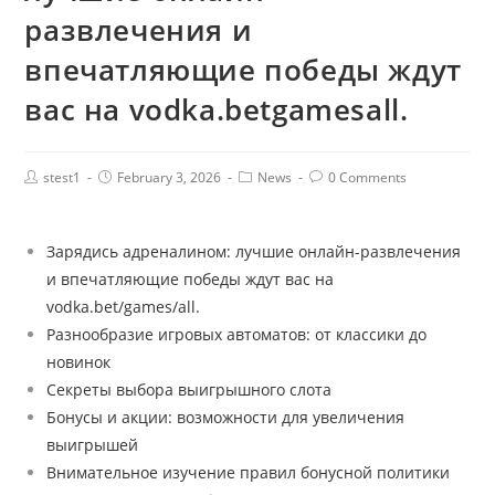
развлечения и
впечатляющие победы ждут
вас на vodka.betgamesall.
stest1
February 3, 2026
News
0 Comments
Зарядись адреналином: лучшие онлайн-развлечения
и впечатляющие победы ждут вас на
vodka.bet/games/all.
Разнообразие игровых автоматов: от классики до
новинок
Секреты выбора выигрышного слота
Бонусы и акции: возможности для увеличения
выигрышей
Внимательное изучение правил бонусной политики