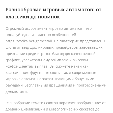
Разнообразие игровых автоматов: от
классики до новинок
Огромный ассортимент игровых автоматов – это,
пожалуй, одна из главных особенностей
https://vodka.bet/games/all. На платформе представлены
слоты от ведущих мировых провайдеров, завоевавших
признание среди игроков благодаря качественной
графике, увлекательному геймплею и высоким
коэффициентам выплат. Вы сможете найти как
классические фруктовые слоты, так и современные
игровые автоматы с захватывающими бонусными
раундами, бесплатными вращениями и прогрессивными
джекпотами.
Разнообразие тематик слотов поражает воображение: от
древних цивилизаций и мифологических сюжетов до