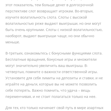
этот показатель, тем больше денег в долгосрочной
перспективе слот возвращает игрокам. Во-вторых,
изучите волатильность слота. Слоты с высокой
волатильностью реже выдают выигрыши, но они могут
быть очень крупными. Слоты с низкой волатильностью,
наоборот, выдают выигрыши чаще, но они обычно
меньше.
В-третьих, ознакомьтесь с бонусными функциями слота.
Бесплатные вращения, бонусные игры и множители
могут значительно увеличить ваш выигрыш. В-
четвертых, помните о важности ответственной игры.
Установите для себя лимиты на депозиты и ставки, и не
играйте на деньги, которые вы не можете позволить
себе потерять. Важно помнить, что удача – вещь
переменчивая, и не стоит полагаться только на нее.
Для тех, кто только начинает свой путь в мире азартных