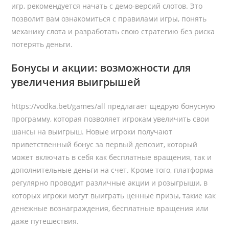
игр, рекомендуется начать с демо-версий слотов. Это
позволит вам ознакомиться с правилами игры, понять
механику слота и разработать свою стратегию без риска
потерять деньги.
Бонусы и акции: возможности для
увеличения выигрышей
https://vodka.bet/games/all предлагает щедрую бонусную
программу, которая позволяет игрокам увеличить свои
шансы на выигрыш. Новые игроки получают
приветственный бонус за первый депозит, который
может включать в себя как бесплатные вращения, так и
дополнительные деньги на счет. Кроме того, платформа
регулярно проводит различные акции и розыгрыши, в
которых игроки могут выиграть ценные призы, такие как
денежные вознаграждения, бесплатные вращения или
даже путешествия.