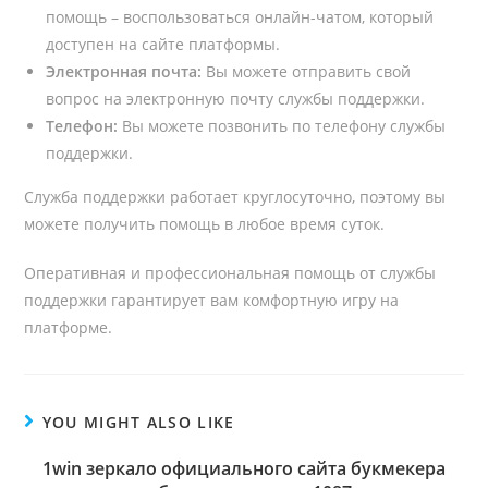
помощь – воспользоваться онлайн-чатом, который
доступен на сайте платформы.
Электронная почта:
Вы можете отправить свой
вопрос на электронную почту службы поддержки.
Телефон:
Вы можете позвонить по телефону службы
поддержки.
Служба поддержки работает круглосуточно, поэтому вы
можете получить помощь в любое время суток.
Оперативная и профессиональная помощь от службы
поддержки гарантирует вам комфортную игру на
платформе.
YOU MIGHT ALSO LIKE
1win зеркало официального сайта букмекера