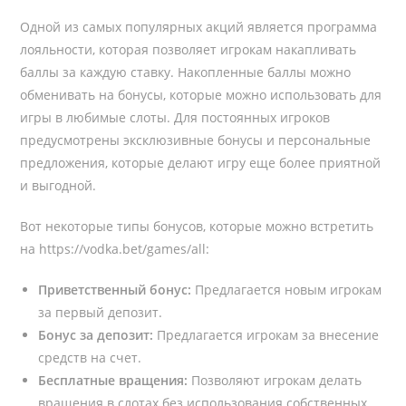
Одной из самых популярных акций является программа
лояльности, которая позволяет игрокам накапливать
баллы за каждую ставку. Накопленные баллы можно
обменивать на бонусы, которые можно использовать для
игры в любимые слоты. Для постоянных игроков
предусмотрены эксклюзивные бонусы и персональные
предложения, которые делают игру еще более приятной
и выгодной.
Вот некоторые типы бонусов, которые можно встретить
на https://vodka.bet/games/all:
Приветственный бонус:
Предлагается новым игрокам
за первый депозит.
Бонус за депозит:
Предлагается игрокам за внесение
средств на счет.
Бесплатные вращения:
Позволяют игрокам делать
вращения в слотах без использования собственных