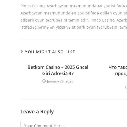
Pinco Casino, Azərbaycan məzmununda ən çox istifadə ed
Azərbaycan məzmununda ən çox istifadə edilən oyunlar a
etibarlı oyun təcrübəsini təmin edir. Pinco Casino, Az
istifadəçilərinə ən yaxşı və etibarlı oyun təcrübəsini təm
YOU MIGHT ALSO LIKE
Betkom Casino – 2025 Gncel
Что так
Giri Adresi.597
проц
January 26, 2026
Leave a Reply