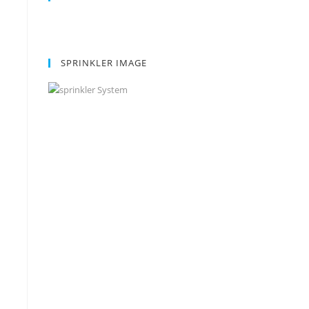
SPRINKLER IMAGE