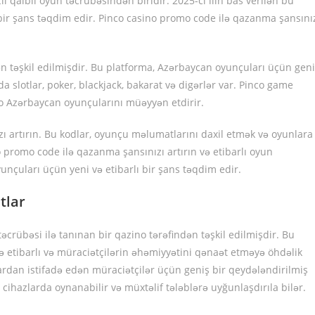
l qalbli oyun təcrübəsindən biridir. 2025-ci ilin bas verilən bu
bir şans təqdim edir. Pinco casino promo code ilə qazanma şansını
n təşkil edilmişdir. Bu platforma, Azərbaycan oyunçuları üçün gen
da slotlar, poker, blackjack, bakarat və digərlər var. Pinco game
ino Azərbaycan oyunçularını müəyyən etdirir.
ı artırın. Bu kodlar, oyunçu məlumatlarını daxil etmək və oyunlara
 promo code ilə qazanma şansınızı artırın və etibarlı oyun
unçuları üçün yeni və etibarlı bir şans təqdim edir.
tlar
crübəsi ilə tanınan bir qazino tərəfindən təşkil edilmişdir. Bu
və etibarlı və müraciətçilərin əhəmiyyətini qənaət etməyə öhdəlik
ardan istifadə edən müraciətçilər üçün geniş bir qeydələndirilmiş
C cihazlarda oynanabilir və müxtəlif tələblərə uyğunlaşdırıla bilər.