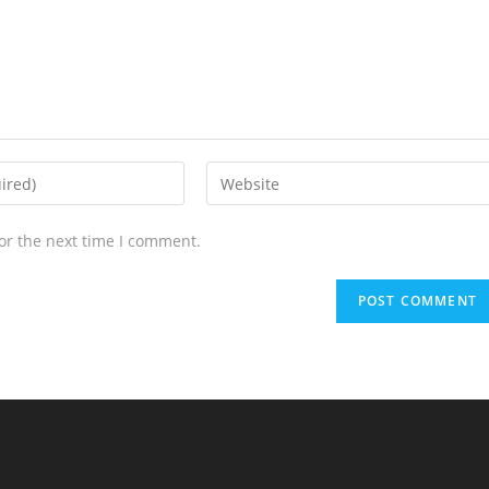
or the next time I comment.