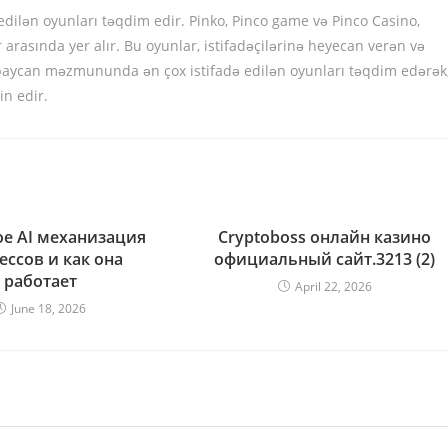
ilən oyunları təqdim edir. Pinko, Pinco game və Pinco Casino,
rasında yer alır. Bu oyunlar, istifadəçilərinə heyecan verən və
ərbaycan məzmununda ən çox istifadə edilən oyunları təqdim edərək
in edir.
ое AI механизация
Cryptoboss онлайн казино
ессов и как она
официальный сайт.3213 (2)
работает
April 22, 2026
June 18, 2026