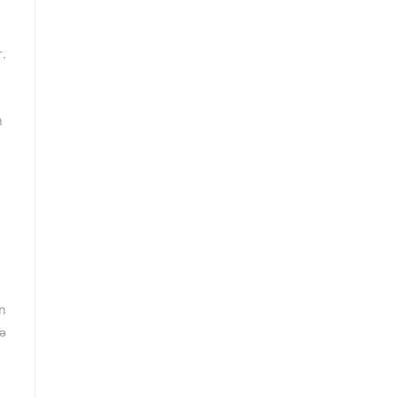
r.
n
un
də