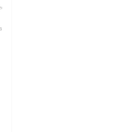
zı
iş