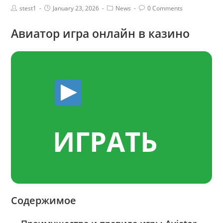
stest1
January 23, 2026
News
0 Comments
Авиатор игра онлайн в казино
ИГРАТЬ
Содержимое