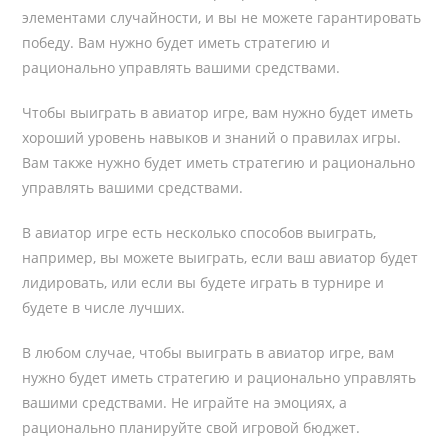
элементами случайности, и вы не можете гарантировать
победу. Вам нужно будет иметь стратегию и
рационально управлять вашими средствами.
Чтобы выиграть в авиатор игре, вам нужно будет иметь
хороший уровень навыков и знаний о правилах игры.
Вам также нужно будет иметь стратегию и рационально
управлять вашими средствами.
В авиатор игре есть несколько способов выиграть,
например, вы можете выиграть, если ваш авиатор будет
лидировать, или если вы будете играть в турнире и
будете в числе лучших.
В любом случае, чтобы выиграть в авиатор игре, вам
нужно будет иметь стратегию и рационально управлять
вашими средствами. Не играйте на эмоциях, а
рационально планируйте свой игровой бюджет.