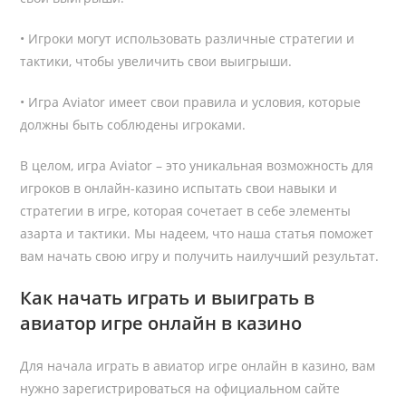
• Игроки могут использовать различные стратегии и
тактики, чтобы увеличить свои выигрыши.
• Игра Aviator имеет свои правила и условия, которые
должны быть соблюдены игроками.
В целом, игра Aviator – это уникальная возможность для
игроков в онлайн-казино испытать свои навыки и
стратегии в игре, которая сочетает в себе элементы
азарта и тактики. Мы надеем, что наша статья поможет
вам начать свою игру и получить наилучший результат.
Как начать играть и выиграть в
авиатор игре онлайн в казино
Для начала играть в авиатор игре онлайн в казино, вам
нужно зарегистрироваться на официальном сайте