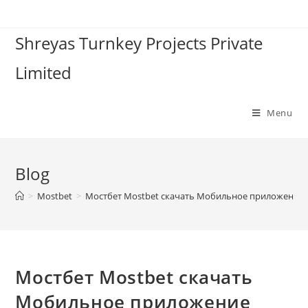
Shreyas Turnkey Projects Private
Limited
Menu
Blog
>
Mostbet
>
Мостбет Mostbet скачать Мобильное приложение М
Мостбет Mostbet скачать
Мобильное приложение