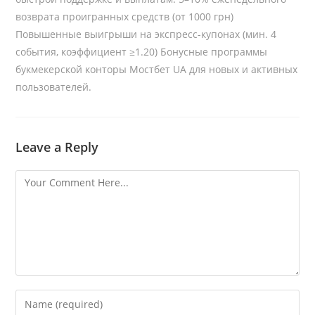
возврата проигранных средств (от 1000 грн)
Повышенные выигрыши на экспресс-купонах (мин. 4
события, коэффициент ≥1.20) Бонусные программы
букмекерской конторы Мостбет UA для новых и активных
пользователей.
Leave a Reply