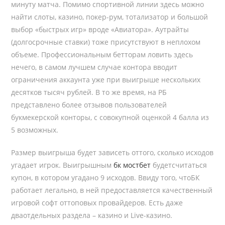
минуту матча. Помимо спортивной линии здесь можно
найти слоты, казино, покер-рум, тотализатор и большой
выбор «быстрых игр» вроде «Авиатора». Аутрайты
(долгосрочные ставки) тоже присутствуют в неплохом
объеме. Профессиональным бетторам ловить здесь
нечего, в самом лучшем случае контора вводит
ограничения аккаунта уже при выигрыше нескольких
десятков тысяч рублей. В то же время, на РБ
представлено более отзывов пользователей
букмекерской конторы, с совокупной оценкой 4 балла из
5 возможных.
Размер выигрыша будет зависеть оттого, сколько исходов
угадает игрок. Выигрышным
бк мостбет
будетсчитаться
купон, в котором угадано 9 исходов. Ввиду того, чтоБК
работает легально, в ней предоставляется качественный
игровой софт оттоповых провайдеров. Есть даже
дваотдельных раздела – казино и Live-казино.