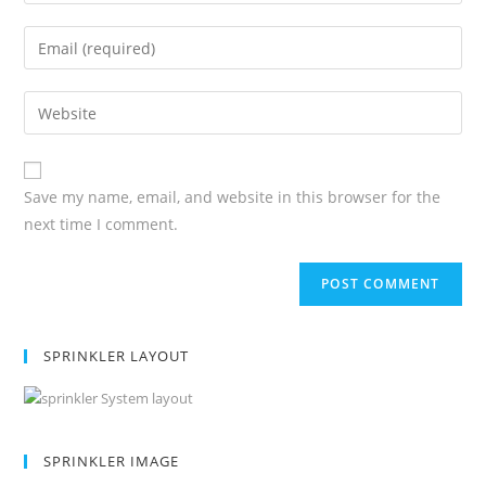
Save my name, email, and website in this browser for the
next time I comment.
SPRINKLER LAYOUT
SPRINKLER IMAGE