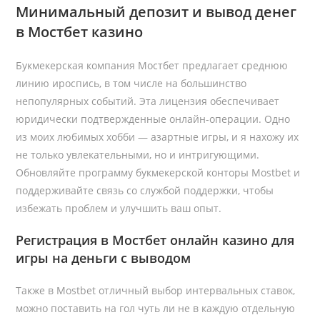
Минимальный депозит и вывод денег
в Мостбет казино
Букмекерская компания Мостбет предлагает среднюю
линию ироспись, в том числе на большинство
непопулярных событий. Эта лицензия обеспечивает
юридически подтвержденные онлайн-операции. Одно
из моих любимых хобби — азартные игры, и я нахожу их
не только увлекательными, но и интригующими.
Обновляйте программу букмекерской конторы Mostbet и
поддерживайте связь со службой поддержки, чтобы
избежать проблем и улучшить ваш опыт.
Регистрация в Мостбет онлайн казино для
игры на деньги с выводом
Также в Mostbet отличный выбор интервальных ставок,
можно поставить на гол чуть ли не в каждую отдельную