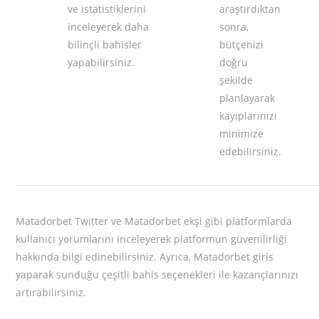
ve istatistiklerini
araştırdıktan
inceleyerek daha
sonra,
bilinçli bahisler
bütçenizi
yapabilirsiniz.
doğru
şekilde
planlayarak
kayıplarınızı
minimize
edebilirsiniz.
Matadorbet Twitter ve Matadorbet ekşi gibi platformlarda
kullanıcı yorumlarını inceleyerek platformun güvenilirliği
hakkında bilgi edinebilirsiniz. Ayrıca, Matadorbet giris
yaparak sunduğu çeşitli bahis seçenekleri ile kazançlarınızı
artırabilirsiniz.