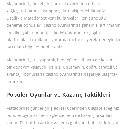
Matadorbet güncel giriş adresi üzerinden erişim
sağlayarak, güncel kampanyaları takip edebilirsiniz.
Özellikle Matadorbet yeni kullanıcıları için sunduğu
deneme bonusları, casino oyunlarında şansınızı artırmanın
en etkili yollarından biridir. Matadorbet ekşi gibi
platformlarda kullanıcı yorumlarını inceleyerek, deneyimler
hakkında bilgi edinebilirsiniz.
Matadorbet giris yaparak, hem eğlenceli hem de kazançlı
bir deneyim yaşayabilirsiniz. Unutmayın, doğru strateji ve
avantajlı bonuslarla casino oyunlarında başarıya ulaşmak
mümkün!
Popüler Oyunlar ve Kazanç Taktikleri
Matadorbet güncel giriş adresi üzerinden ulaşabileceğiniz
popüler oyunlar, hem eğlence hem de kazanç fırsatları
sunar. Futbol, basketbol ve tenis gibi spor bahislerinin yanı