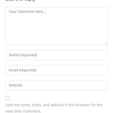
Save my name, email, and website in this browser for the
next time I comment.