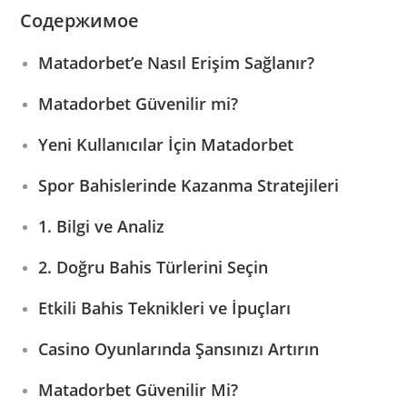
Содержимое
Matadorbet’e Nasıl Erişim Sağlanır?
Matadorbet Güvenilir mi?
Yeni Kullanıcılar İçin Matadorbet
Spor Bahislerinde Kazanma Stratejileri
1. Bilgi ve Analiz
2. Doğru Bahis Türlerini Seçin
Etkili Bahis Teknikleri ve İpuçları
Casino Oyunlarında Şansınızı Artırın
Matadorbet Güvenilir Mi?