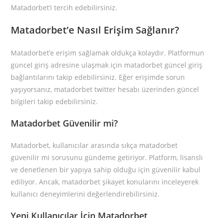
Matadorbet’i tercih edebilirsiniz.
Matadorbet’e Nasıl Erişim Sağlanır?
Matadorbet’e erişim sağlamak oldukça kolaydır. Platformun
güncel giriş adresine ulaşmak için matadorbet güncel giriş
bağlantılarını takip edebilirsiniz. Eğer erişimde sorun
yaşıyorsanız, matadorbet twitter hesabı üzerinden güncel
bilgileri takip edebilirsiniz.
Matadorbet Güvenilir mi?
Matadorbet, kullanıcılar arasında sıkça matadorbet
güvenilir mi sorusunu gündeme getiriyor. Platform, lisanslı
ve denetlenen bir yapıya sahip olduğu için güvenilir kabul
ediliyor. Ancak, matadorbet şikayet konularını inceleyerek
kullanıcı deneyimlerini değerlendirebilirsiniz.
Yeni Kullanıcılar İçin Matadorbet