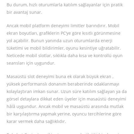
Bu durum, hızlı oturumlarla katılım sağlayanlar için pratik
bir avantaj sunar.
Ancak mobil platform deneyimi limitler barındırır. Mobil
ekran boyutları, grafiklerin PC’ye göre kısıtlı görünmesine
yol açabilir. Bunun yanında uzun oturumlarda enerji
tüketimi ve mobil bildirimler, oyunu kesintiye uğratabilir.
Neticede mobil slotlar, sıklıkla daha kısa ve kontrollü oyun
seansları için uygundur.
Masaüstü slot deneyimi buna ek olarak büyük ekran ,
yüksek performanslı donanım beraberinde odaklanmayı
kolaylaştıran imkan sunar. Uzun süre katılım sağlayan ya da
görsel detaylara dikkat eden üyeler için masaüstü deneyimi
hâlâ uygundur. Ancak mobil ve masaüstü arasında mutlak
bir karşılaştırma yapmak yerine, oyuncu tercihlerine göre
karar vermek daha sağlıklıdır.