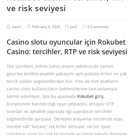
ve risk seviyesi
stest1
February 4, 2026
jan2
0 Comments
Casino slotu oyuncular için Rokubet
Casino: tercihler, RTP ve risk seviyesi
Slot içerikleri, online bahis ortamı sektöründe zaman
geçirme birlikte analitik yaklaşımı aynı potada eriten en çok
tercih edilen segmentlerden biri. Yine de tüm platform,
casino slotu kullanıcıların beklentilerine tam anlamıyla
tatmin edemiyor. İşte bu aşamada
Rokubet giriş
,
bünyesinde barındırdığı oyun yelpazesi, anlaşılır RTP
oranları ve oynaklık yapısıyla ilgi uyandıran tercihler
segmentinde ayrışıyor. Deneyim arayanlar nezdinde esas
mesele salt “kazanç” tek kriter olmuyor; ne tür oyun
içeriğinin, nasıl bir risk düzeyinde ve hangi yapıda deneyim