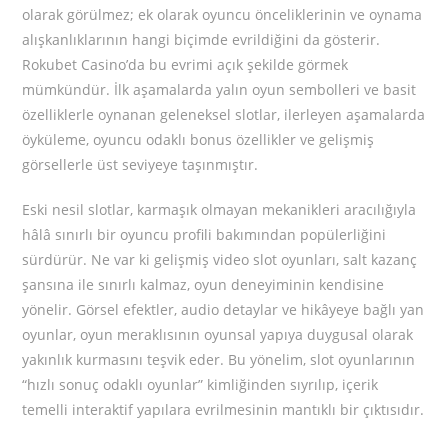
olarak görülmez; ek olarak oyuncu önceliklerinin ve oynama
alışkanlıklarının hangi biçimde evrildiğini da gösterir.
Rokubet Casino’da bu evrimi açık şekilde görmek
mümkündür. İlk aşamalarda yalın oyun sembolleri ve basit
özelliklerle oynanan geleneksel slotlar, ilerleyen aşamalarda
öyküleme, oyuncu odaklı bonus özellikler ve gelişmiş
görsellerle üst seviyeye taşınmıştır.
Eski nesil slotlar, karmaşık olmayan mekanikleri aracılığıyla
hâlâ sınırlı bir oyuncu profili bakımından popülerliğini
sürdürür. Ne var ki gelişmiş video slot oyunları, salt kazanç
şansına ile sınırlı kalmaz, oyun deneyiminin kendisine
yönelir. Görsel efektler, audio detaylar ve hikâyeye bağlı yan
oyunlar, oyun meraklısının oyunsal yapıya duygusal olarak
yakınlık kurmasını teşvik eder. Bu yönelim, slot oyunlarının
“hızlı sonuç odaklı oyunlar” kimliğinden sıyrılıp, içerik
temelli interaktif yapılara evrilmesinin mantıklı bir çıktısıdır.