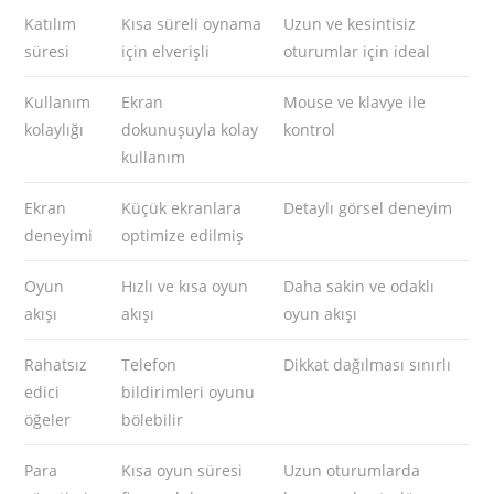
Katılım
Kısa süreli oynama
Uzun ve kesintisiz
süresi
için elverişli
oturumlar için ideal
Kullanım
Ekran
Mouse ve klavye ile
kolaylığı
dokunuşuyla kolay
kontrol
kullanım
Ekran
Küçük ekranlara
Detaylı görsel deneyim
deneyimi
optimize edilmiş
Oyun
Hızlı ve kısa oyun
Daha sakin ve odaklı
akışı
akışı
oyun akışı
Rahatsız
Telefon
Dikkat dağılması sınırlı
edici
bildirimleri oyunu
öğeler
bölebilir
Para
Kısa oyun süresi
Uzun oturumlarda