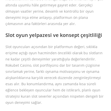
altında uyumlu hâle getirmeye gayret eder. Gerçekçi
olmayan vaatler yerine, devamlı ve kontrollü bir oyun
deneyimi inşa etme anlayışı, platformun ön plana
çıkmasının ana faktörleri arasında yer alır.
Slot oyun yelpazesi ve konsept çeşitliliği
Slot oyuncuları açısından bir platformun değeri, sıklıkla
erişime açtığı oyun hacminden öncelikli olarak bu slotların
ne kadar çeşitli deneyimler yarattığıyla değerlendirilir.
Rokubet Casino, slot portföyünü dar bir tasarım çizgisine
sınırlamak yerine, farklı oynama motivasyonu ve oynama
alışkanlıklarına karşılık verecek düzende zenginleştirmeyi
esas alır. Bu konumlandırma, aynı zamanda kısa süreli
eğlence bekleyen oyuncular hem de istikrarlı, planlı oyun
stratejisi kuran slot severler açısından nispeten dengeli bir
oyun deneyimi sağlar.