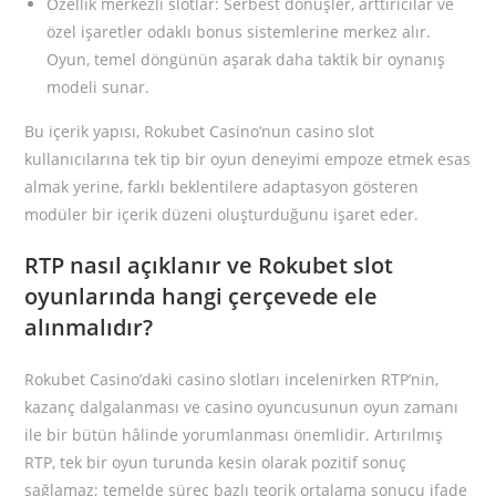
Özellik merkezli slotlar: Serbest dönüşler, arttırıcılar ve
özel işaretler odaklı bonus sistemlerine merkez alır.
Oyun, temel döngünün aşarak daha taktik bir oynanış
modeli sunar.
Bu içerik yapısı, Rokubet Casino’nun casino slot
kullanıcılarına tek tip bir oyun deneyimi empoze etmek esas
almak yerine, farklı beklentilere adaptasyon gösteren
modüler bir içerik düzeni oluşturduğunu işaret eder.
RTP nasıl açıklanır ve Rokubet slot
oyunlarında hangi çerçevede ele
alınmalıdır?
Rokubet Casino’daki casino slotları incelenirken RTP’nin,
kazanç dalgalanması ve casino oyuncusunun oyun zamanı
ile bir bütün hâlinde yorumlanması önemlidir. Artırılmış
RTP, tek bir oyun turunda kesin olarak pozitif sonuç
sağlamaz; temelde süreç bazlı teorik ortalama sonucu ifade