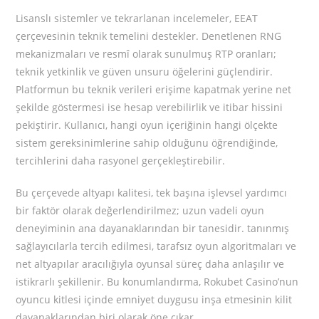
Lisanslı sistemler ve tekrarlanan incelemeler, EEAT
çerçevesinin teknik temelini destekler. Denetlenen RNG
mekanizmaları ve resmî olarak sunulmuş RTP oranları;
teknik yetkinlik ve güven unsuru öğelerini güçlendirir.
Platformun bu teknik verileri erişime kapatmak yerine net
şekilde göstermesi ise hesap verebilirlik ve itibar hissini
pekiştirir. Kullanıcı, hangi oyun içeriğinin hangi ölçekte
sistem gereksinimlerine sahip olduğunu öğrendiğinde,
tercihlerini daha rasyonel gerçekleştirebilir.
Bu çerçevede altyapı kalitesi, tek başına işlevsel yardımcı
bir faktör olarak değerlendirilmez; uzun vadeli oyun
deneyiminin ana dayanaklarından bir tanesidir. tanınmış
sağlayıcılarla tercih edilmesi, tarafsız oyun algoritmaları ve
net altyapılar aracılığıyla oyunsal süreç daha anlaşılır ve
istikrarlı şekillenir. Bu konumlandırma, Rokubet Casino’nun
oyuncu kitlesi içinde emniyet duygusu inşa etmesinin kilit
dayanaklarından biri olarak öne çıkar.