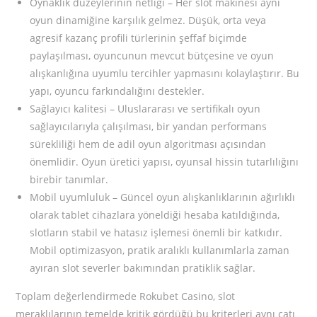
Oynaklık düzeylerinin netliği – Her slot makinesi aynı
oyun dinamiğine karşılık gelmez. Düşük, orta veya
agresif kazanç profili türlerinin şeffaf biçimde
paylaşılması, oyuncunun mevcut bütçesine ve oyun
alışkanlığına uyumlu tercihler yapmasını kolaylaştırır. Bu
yapı, oyuncu farkındalığını destekler.
Sağlayıcı kalitesi – Uluslararası ve sertifikalı oyun
sağlayıcılarıyla çalışılması, bir yandan performans
sürekliliği hem de adil oyun algoritması açısından
önemlidir. Oyun üretici yapısı, oyunsal hissin tutarlılığını
birebir tanımlar.
Mobil uyumluluk – Güncel oyun alışkanlıklarının ağırlıklı
olarak tablet cihazlara yöneldiği hesaba katıldığında,
slotların stabil ve hatasız işlemesi önemli bir katkıdır.
Mobil optimizasyon, pratik aralıklı kullanımlarla zaman
ayıran slot severler bakımından pratiklik sağlar.
Toplam değerlendirmede Rokubet Casino, slot
meraklılarının temelde kritik gördüğü bu kriterleri aynı çatı