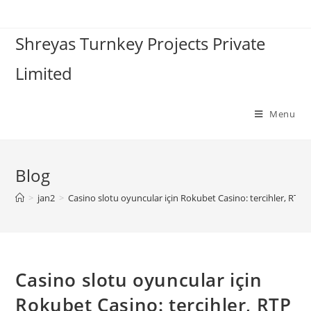
Shreyas Turnkey Projects Private
Limited
Menu
Blog
>
jan2
>
Casino slotu oyuncular için Rokubet Casino: tercihler, RTP v
Casino slotu oyuncular için
Rokubet Casino: tercihler, RTP