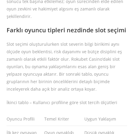
sonucu tek başına etkilemez; oyun sürecinden elde edilen
oyun zevkini ve hakimiyet algısını eş zamanlı olarak
şekillendirir.
Farklı oyuncu tipleri nezdinde slot seçimi
Slot seçimi oluşturulurken slot severin bilgi birikimi aynı
ölçüde oyun beklentisi, risk dayanımı ve bütçe disiplini eş
zamanlı olarak etkili faktör olur. Rokubet Casino’daki slot
oyunları, bu oynama yaklaşımlarını esas alan geniş bir
yelpaze oyuncuya aktarır. Bir sonraki tablo, oyuncu
gruplarının her birinin önceliklerini detaylı biçimde
inceleyerek daha açık bir analiz ortaya koyar.
İkinci tablo – Kullanıcı profiline göre slot tercih ölçütleri
Oyuncu Profili
Temel Kriter
Uygun Yaklaşım
İlk kez oynayan
Oyun oynaklığı
Düşük oynaklık