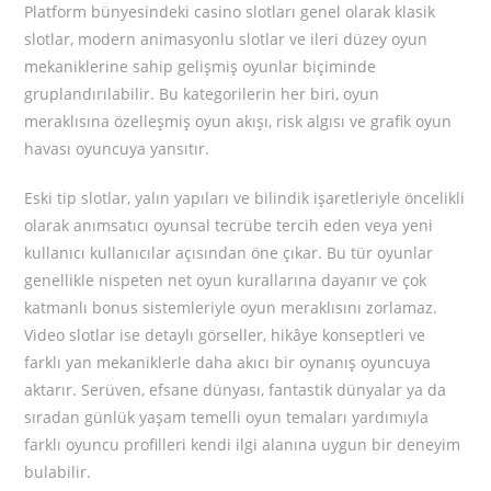
Platform bünyesindeki casino slotları genel olarak klasik
slotlar, modern animasyonlu slotlar ve ileri düzey oyun
mekaniklerine sahip gelişmiş oyunlar biçiminde
gruplandırılabilir. Bu kategorilerin her biri, oyun
meraklısına özelleşmiş oyun akışı, risk algısı ve grafik oyun
havası oyuncuya yansıtır.
Eski tip slotlar, yalın yapıları ve bilindik işaretleriyle öncelikli
olarak anımsatıcı oyunsal tecrübe tercih eden veya yeni
kullanıcı kullanıcılar açısından öne çıkar. Bu tür oyunlar
genellikle nispeten net oyun kurallarına dayanır ve çok
katmanlı bonus sistemleriyle oyun meraklısını zorlamaz.
Video slotlar ise detaylı görseller, hikâye konseptleri ve
farklı yan mekaniklerle daha akıcı bir oynanış oyuncuya
aktarır. Serüven, efsane dünyası, fantastik dünyalar ya da
sıradan günlük yaşam temelli oyun temaları yardımıyla
farklı oyuncu profilleri kendi ilgi alanına uygun bir deneyim
bulabilir.