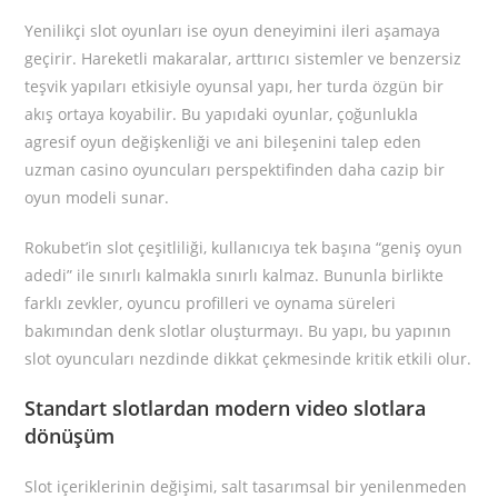
Yenilikçi slot oyunları ise oyun deneyimini ileri aşamaya
geçirir. Hareketli makaralar, arttırıcı sistemler ve benzersiz
teşvik yapıları etkisiyle oyunsal yapı, her turda özgün bir
akış ortaya koyabilir. Bu yapıdaki oyunlar, çoğunlukla
agresif oyun değişkenliği ve ani bileşenini talep eden
uzman casino oyuncuları perspektifinden daha cazip bir
oyun modeli sunar.
Rokubet’in slot çeşitliliği, kullanıcıya tek başına “geniş oyun
adedi” ile sınırlı kalmakla sınırlı kalmaz. Bununla birlikte
farklı zevkler, oyuncu profilleri ve oynama süreleri
bakımından denk slotlar oluşturmayı. Bu yapı, bu yapının
slot oyuncuları nezdinde dikkat çekmesinde kritik etkili olur.
Standart slotlardan modern video slotlara
dönüşüm
Slot içeriklerinin değişimi, salt tasarımsal bir yenilenmeden