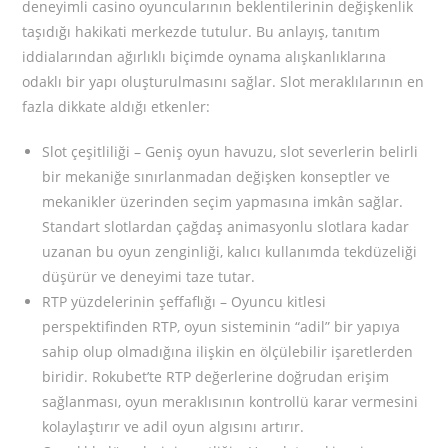
deneyimli casino oyuncularının beklentilerinin değişkenlik
taşıdığı hakikati merkezde tutulur. Bu anlayış, tanıtım
iddialarından ağırlıklı biçimde oynama alışkanlıklarına
odaklı bir yapı oluşturulmasını sağlar. Slot meraklılarının en
fazla dikkate aldığı etkenler:
Slot çeşitliliği – Geniş oyun havuzu, slot severlerin belirli
bir mekaniğe sınırlanmadan değişken konseptler ve
mekanikler üzerinden seçim yapmasına imkân sağlar.
Standart slotlardan çağdaş animasyonlu slotlara kadar
uzanan bu oyun zenginliği, kalıcı kullanımda tekdüzeliği
düşürür ve deneyimi taze tutar.
RTP yüzdelerinin şeffaflığı – Oyuncu kitlesi
perspektifinden RTP, oyun sisteminin “adil” bir yapıya
sahip olup olmadığına ilişkin en ölçülebilir işaretlerden
biridir. Rokubet’te RTP değerlerine doğrudan erişim
sağlanması, oyun meraklısının kontrollü karar vermesini
kolaylaştırır ve adil oyun algısını artırır.