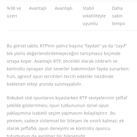
%98 ve
Avantajlı
Avantajlı
Stabil
Daha
üzeri
volatiliteyle
sakin
uyumlu
tempo
Bu görsel tablo, RTP’nin yalnız başına “faydalı” ya da “zayıf”
tek yönlü değerlendirilemeyeceğini tartışmasız biçimde
ortaya koyar. Avantajlı RTP, öncelikli olarak istikrarlı ve
kontrollü oynayan slot severler bakımından fayda sunarken;
hızlı, agresif oyun tercihleri tercih edenler nezdinde
beklenen etkiyi anında sunmayabilir.
Rokubet slot oyunlarını kıyaslarken RTP seviyelerinin şeffaf
şekilde gösterilmesi, oyun tutkununun öznel oyun
yaklaşımına isabetli seçim yapmasını kolaylaştırır. Bu
yöntem, sadece sistemsel bir bileşen ile sınırlı kalmaz; ek
olarak şeffaflık, oyun deneyimi ve kontrollü oyuncu
tutumunun da ayrılmaz bir bileşenidir.