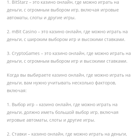
1. BitStarz – это казино онлайн, где можно играть на
деньги, с огромным выбором игр, включая игровые
автоматы, слоты и другие игры.
2. mBit Casino – это казино онлайн, где можно играть на
деньги, с широким выбором игр и высокими ставками.
3. CryptoGames – это казино онлайн, где можно играть на
деньги, с огромным выбором игр и высокими ставками.
Когда вы выбираете казино онлайн, где можно играть на
деньги, вам нужно учитывать несколько факторов,
включая:
1. Выбор игр – казино онлайн, где можно играть на
деньги, должно иметь большой выбор игр, включая
игровые автоматы, слоты и другие игры.
2. Ставки – казино онлайн, где можно играть на деньги,