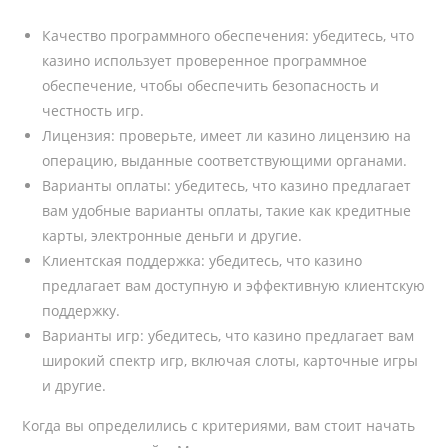
Качество программного обеспечения: убедитесь, что
казино использует проверенное программное
обеспечение, чтобы обеспечить безопасность и
честность игр.
Лицензия: проверьте, имеет ли казино лицензию на
операцию, выданные соответствующими органами.
Варианты оплаты: убедитесь, что казино предлагает
вам удобные варианты оплаты, такие как кредитные
карты, электронные деньги и другие.
Клиентская поддержка: убедитесь, что казино
предлагает вам доступную и эффективную клиентскую
поддержку.
Варианты игр: убедитесь, что казино предлагает вам
широкий спектр игр, включая слоты, карточные игры
и другие.
Когда вы определились с критериями, вам стоит начать