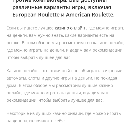
различные варианты игры, включая
European Roulette и American Roulette.
Если вы ищете лучшее
казино онлайн
, где можно играть
на деньги, вам нужно знать, какие варианты есть на
рынке. В этом обзоре мы рассмотрим топ казино онлайн,
где можно играть на деньги, и дадим вам рекомендации,
чтобы выбрать лучшее для вас.
Казино онлайн – это отличный способ играть в игровые
автоматы, слоты и другие игры на деньги, не покидая
дома. В этом обзоре мы рассмотрим лучшие казино
онлайн, где можно играть на деньги, и дадим вам
рекомендации, чтобы выбрать лучшее для вас.
Некоторые из лучших казино онлайн, где можно играть
на деньги, включают в себя: