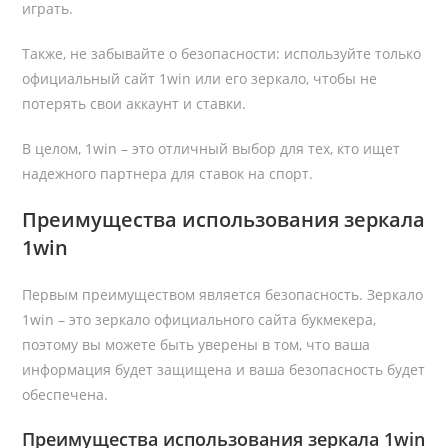
играть.
Также, не забывайте о безопасности: используйте только
официальный сайт 1win или его зеркало, чтобы не
потерять свои аккаунт и ставки.
В целом, 1win – это отличный выбор для тех, кто ищет
надежного партнера для ставок на спорт.
Преимущества использования зеркала
1win
Первым преимуществом является безопасность. Зеркало
1win – это зеркало официального сайта букмекера,
поэтому вы можете быть уверены в том, что ваша
информация будет защищена и ваша безопасность будет
обеспечена.
Преимущества использования зеркала 1win