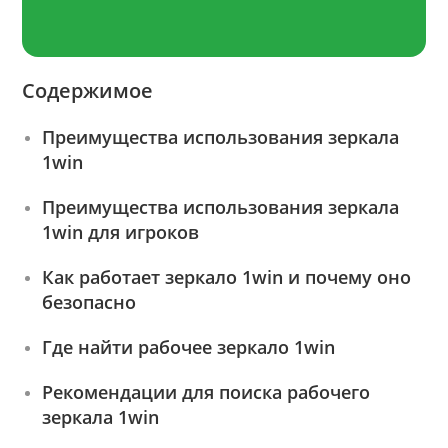
Содержимое
Преимущества использования зеркала
1win
Преимущества использования зеркала
1win для игроков
Как работает зеркало 1win и почему оно
безопасно
Где найти рабочее зеркало 1win
Рекомендации для поиска рабочего
зеркала 1win