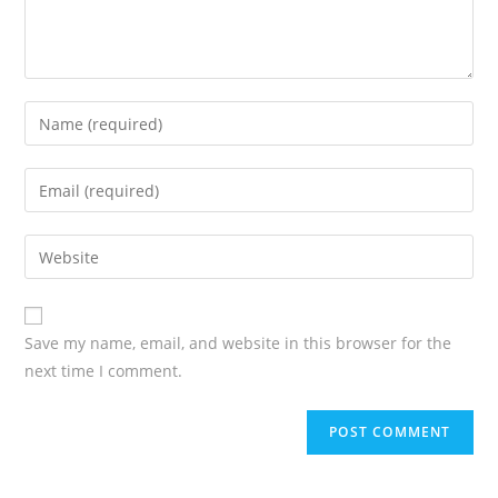
Save my name, email, and website in this browser for the
next time I comment.