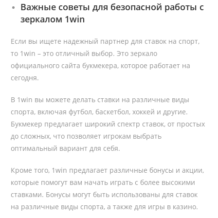
Важные советы для безопасной работы с
зеркалом 1win
Если вы ищете надежный партнер для ставок на спорт,
то 1win – это отличный выбор. Это зеркало
официального сайта букмекера, которое работает на
сегодня.
В 1win вы можете делать ставки на различные виды
спорта, включая футбол, баскетбол, хоккей и другие.
Букмекер предлагает широкий спектр ставок, от простых
до сложных, что позволяет игрокам выбрать
оптимальный вариант для себя.
Кроме того, 1win предлагает различные бонусы и акции,
которые помогут вам начать играть с более высокими
ставками. Бонусы могут быть использованы для ставок
на различные виды спорта, а также для игры в казино.