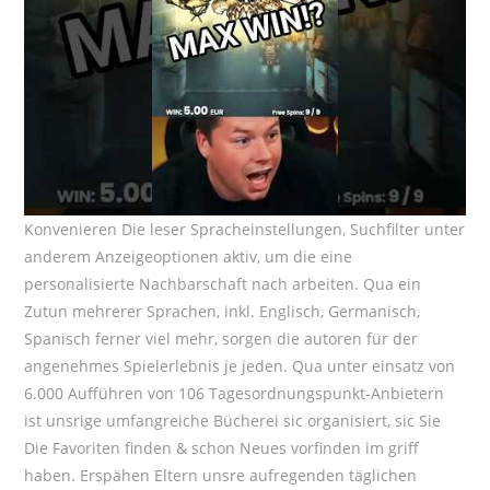
Konvenieren Die leser Spracheinstellungen, Suchfilter unter
anderem Anzeigeoptionen aktiv, um die eine
personalisierte Nachbarschaft nach arbeiten. Qua ein
Zutun mehrerer Sprachen, inkl. Englisch, Germanisch,
Spanisch ferner viel mehr, sorgen die autoren für der
angenehmes Spielerlebnis je jeden. Qua unter einsatz von
6.000 Aufführen von 106 Tagesordnungspunkt-Anbietern
ist unsrige umfangreiche Bücherei sic organisiert, sic Sie
Die Favoriten finden & schon Neues vorfinden im griff
haben. Erspähen Eltern unsre aufregenden täglichen