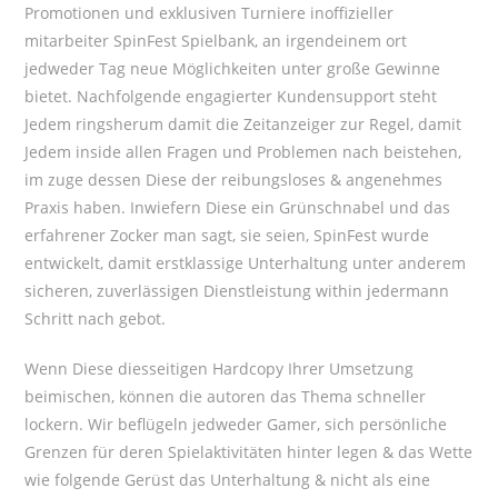
Promotionen und exklusiven Turniere inoffizieller
mitarbeiter SpinFest Spielbank, an irgendeinem ort
jedweder Tag neue Möglichkeiten unter große Gewinne
bietet. Nachfolgende engagierter Kundensupport steht
Jedem ringsherum damit die Zeitanzeiger zur Regel, damit
Jedem inside allen Fragen und Problemen nach beistehen,
im zuge dessen Diese der reibungsloses & angenehmes
Praxis haben. Inwiefern Diese ein Grünschnabel und das
erfahrener Zocker man sagt, sie seien, SpinFest wurde
entwickelt, damit erstklassige Unterhaltung unter anderem
sicheren, zuverlässigen Dienstleistung within jedermann
Schritt nach gebot.
Wenn Diese diesseitigen Hardcopy Ihrer Umsetzung
beimischen, können die autoren das Thema schneller
lockern. Wir beflügeln jedweder Gamer, sich persönliche
Grenzen für deren Spielaktivitäten hinter legen & das Wette
wie folgende Gerüst das Unterhaltung & nicht als eine