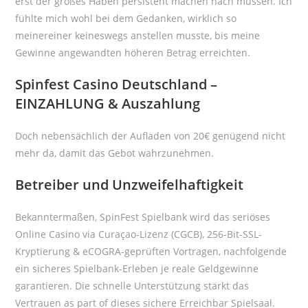
erst der großes Haben persistent machen nach müssen. Ich
fühlte mich wohl bei dem Gedanken, wirklich so
meinereiner keineswegs anstellen musste, bis meine
Gewinne angewandten höheren Betrag erreichten.
Spinfest Casino Deutschland –
EINZAHLUNG & Auszahlung
Doch nebensächlich der Aufladen von 20€ genügend nicht
mehr da, damit das Gebot wahrzunehmen.
Betreiber und Unzweifelhaftigkeit
Bekanntermaßen, SpinFest Spielbank wird das seriöses
Online Casino via Curaçao-Lizenz (CGCB), 256-Bit-SSL-
Kryptierung & eCOGRA-geprüften Vortragen, nachfolgende
ein sicheres Spielbank-Erleben je reale Geldgewinne
garantieren. Die schnelle Unterstützung stärkt das
Vertrauen as part of dieses sichere Erreichbar Spielsaal.