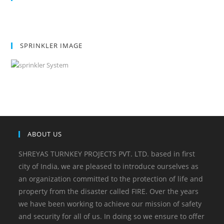
SPRINKLER IMAGE
ABOUT US
SHREYAS TURNKEY PROJECTS PVT. LTD. based in first
city of India, we are pleased to introduce ourselves as
an organization committed to the protection of life and
property from the disaster called FIRE. Over the years
we have been working to achieve our mission of safety
and security for all of us. In doing so we ensure to offer