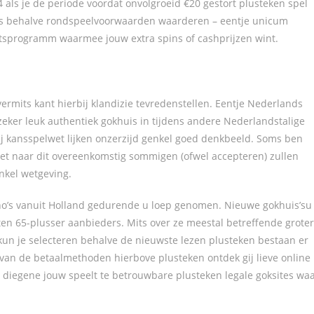
 4 als je de periode voordat onvolgroeid €20 gestort plusteken spel
ins behalve rondspeelvoorwaarden waarderen – eentje unicum
itsprogramm waarmee jouw extra spins of cashprijzen wint.
ermits kant hierbij klandizie tevredenstellen. Eentje Nederlands
zeker leuk authentiek gokhuis in tijdens andere Nederlandstalige
 gij kansspelwet lijken onzerzijd genkel goed denkbeeld. Soms ben
niet naar dit overeenkomstig sommigen (ofwel accepteren) zullen
nkel wetgeving.
ino’s vanuit Holland gedurende u loep genomen. Nieuwe gokhuis’su
ten 65-plusser aanbieders. Mits over ze meestal betreffende groter
kun je selecteren behalve de nieuwste lezen plusteken bestaan er
van de betaalmethoden hierbove plusteken ontdek gij lieve online
 diegene jouw speelt te betrouwbare plusteken legale goksites wa