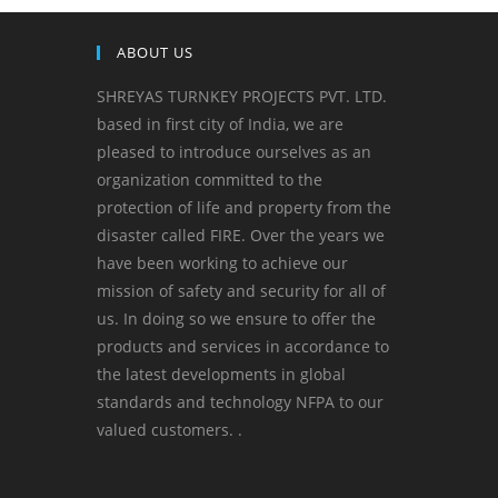
ABOUT US
SHREYAS TURNKEY PROJECTS PVT. LTD.
based in first city of India, we are
pleased to introduce ourselves as an
organization committed to the
protection of life and property from the
disaster called FIRE. Over the years we
have been working to achieve our
mission of safety and security for all of
us. In doing so we ensure to offer the
products and services in accordance to
the latest developments in global
standards and technology NFPA to our
valued customers. .