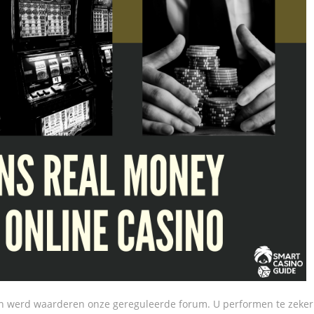
ijn werd waarderen onze gereguleerde forum. U performen te zeker