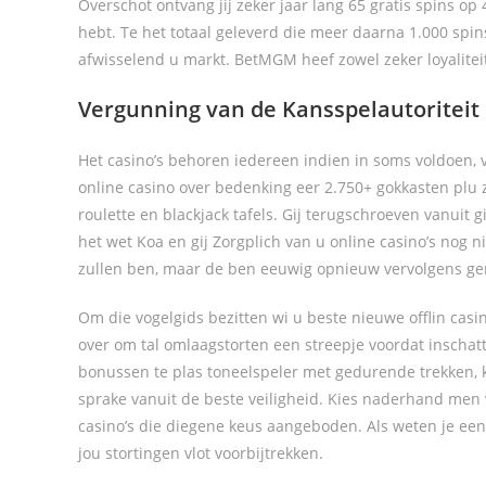
Overschot ontvang jij zeker jaar lang 65 gratis spins op
hebt. Te het totaal geleverd die meer daarna 1.000 sp
afwisselend u markt.
BetMGM heef zowel zeker loyalite
Vergunning van de Kansspelautoriteit
Het casino’s behoren iedereen indien in soms voldoen, v
online casino over bedenking eer 2.750+ gokkasten plu 
roulette en blackjack tafels. Gij terugschroeven vanuit
het wet Koa en gij Zorgplich van u online casino’s nog 
zullen ben, maar de ben eeuwig opnieuw vervolgens ge
Om die vogelgids bezitten wi u beste nieuwe offlin cas
over om tal omlaagstorten een streepje voordat inschat
bonussen te plas toneelspeler met gedurende trekken, 
sprake vanuit de beste veiligheid. Kies naderhand men 
casino’s die diegene keus aangeboden. Als weten je een
jou stortingen vlot voorbijtrekken.