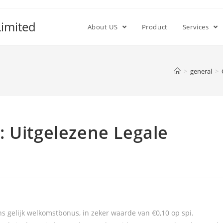
Limited
About US
Product
Services
>
general
>
 Uitgelezene Legale
 gelijk welkomstbonus, in zeker waarde van €0,10 op spi.