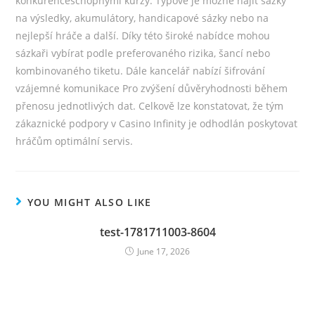
konkurenceschopnými kurzy. Typově je možné najít sázky
na výsledky, akumulátory, handicapové sázky nebo na
nejlepší hráče a další. Díky této široké nabídce mohou
sázkaři vybírat podle preferovaného rizika, šancí nebo
kombinovaného tiketu. Dále kancelář nabízí šifrování
vzájemné komunikace Pro zvýšení důvěryhodnosti během
přenosu jednotlivých dat. Celkově lze konstatovat, že tým
zákaznické podpory v Casino Infinity je odhodlán poskytovat
hráčům optimální servis.
YOU MIGHT ALSO LIKE
test-1781711003-8604
June 17, 2026