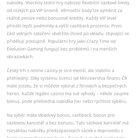
nabídky. Všechny stolní hry nabízejí flexibilní sázkové limity
od nízkých po VIP úrovně. Věrnostní body lze vyměnit za
reálné peníze nebo bonusové kredity. Každý VIP level
přináší lepší podmínky a vyšší cashback procenta. První
část volných zatočení obdržíte ihned po vkladu, zbývající se
přidělují postupně. Populární hry jako Crazy Time od
Evolution Gaming fungují bez problémů i na menších
obrazovkách.
Český trh s online casiny je sice menší, ale stabilní a
přehledný. Díky systému licencí od Ministerstva financí ČR
máte jistotu, že si můžete vybírat z férových a bezpečných
heren. Každé legální casino má své výhody – někde zaujme
bonus, jinde přehledná nabídka her nebo rychlost výběru.
Na výběr máte vkladový bonus, cashback, bonus pro
sázkovou kancelář a bez bonusu. Tato sázková kancelář má
rozsáhlou nabídku předzápasových sázek v doprovodu s