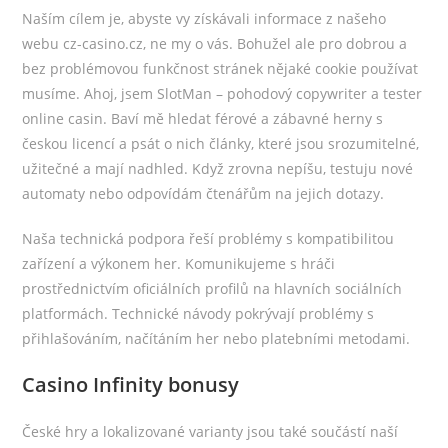
Naším cílem je, abyste vy získávali informace z našeho
webu cz-casino.cz, ne my o vás. Bohužel ale pro dobrou a
bez problémovou funkčnost stránek nějaké cookie používat
musíme. Ahoj, jsem SlotMan – pohodový copywriter a tester
online casin. Baví mě hledat férové a zábavné herny s
českou licencí a psát o nich články, které jsou srozumitelné,
užitečné a mají nadhled. Když zrovna nepíšu, testuju nové
automaty nebo odpovídám čtenářům na jejich dotazy.
Naša technická podpora řeší problémy s kompatibilitou
zařízení a výkonem her. Komunikujeme s hráči
prostřednictvím oficiálních profilů na hlavních sociálních
platformách. Technické návody pokrývají problémy s
přihlašováním, načítáním her nebo platebními metodami.
Casino Infinity bonusy
České hry a lokalizované varianty jsou také součástí naší