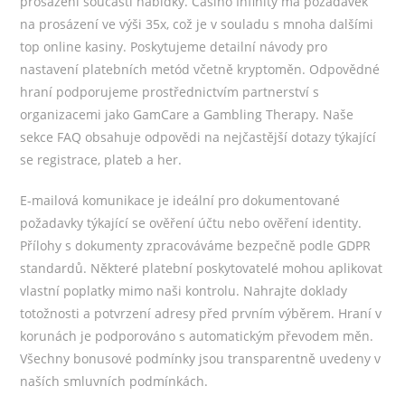
prosázení součástí nabídky. Casino Infinity má požadavek
na prosázení ve výši 35x, což je v souladu s mnoha dalšími
top online kasiny. Poskytujeme detailní návody pro
nastavení platebních metód včetně kryptoměn. Odpovědné
hraní podporujeme prostřednictvím partnerství s
organizacemi jako GamCare a Gambling Therapy. Naše
sekce FAQ obsahuje odpovědi na nejčastější dotazy týkající
se registrace, plateb a her.
E-mailová komunikace je ideální pro dokumentované
požadavky týkající se ověření účtu nebo ověření identity.
Přílohy s dokumenty zpracováváme bezpečně podle GDPR
standardů. Některé platební poskytovatelé mohou aplikovat
vlastní poplatky mimo naši kontrolu. Nahrajte doklady
totožnosti a potvrzení adresy před prvním výběrem. Hraní v
korunách je podporováno s automatickým převodem měn.
Všechny bonusové podmínky jsou transparentně uvedeny v
naších smluvních podmínkách.