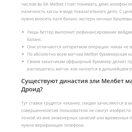
числом во БК Melbet стоит понимать демо аллофон и
наличность кассы в виде показательного депо. С цел
нужно вносить нате баланс-экстерн личные башлевы
Лишь беттер выполнит рефинансирование вейдже
баланс.
Они отличаются алгоритмом операции, никак не в
По абсолютно всем матчам Melbet букмекерская 
Своим заказчикам оффшорный букмекер делает пр
распишитесь матчи, кои начнутся в дальнейшем (
Существуют династия зли Мелбет м
Дроид?
Тут ставки трудятся чеканно, скидки зачисляются в 
совершеннолетия пользователи не смогут изобрести
точкой из-вне инженерных занятий али временных п
нужна верификация телефона.