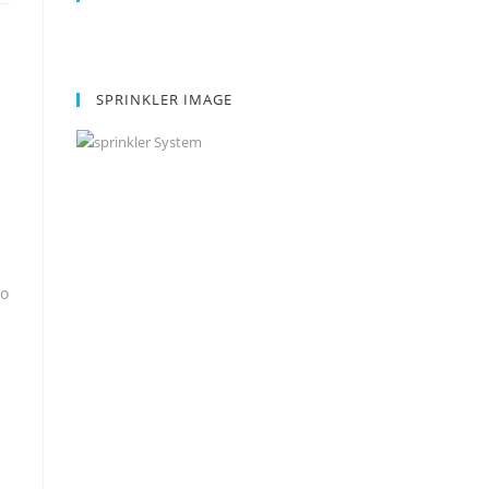
SPRINKLER IMAGE
но