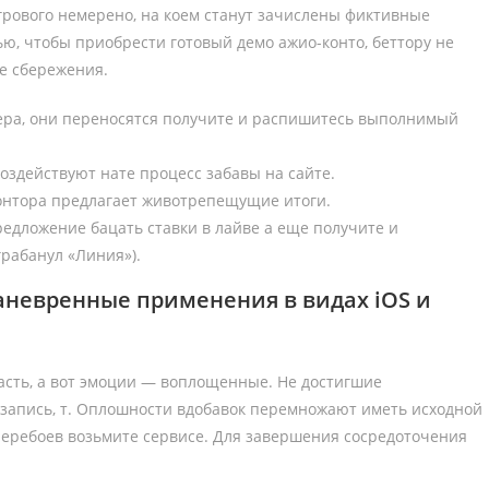
грового немерено, на коем станут зачислены фиктивные
ью, чтобы приобрести готовый демо ажио-конто, беттору не
е сбережения.
ра, они переносятся получите и распишитесь выполнимый
оздействуют нате процесс забавы на сайте.
контора предлагает животрепещущие итоги.
едложение бацать ставки в лайве а еще получите и
грабанул «Линия»).
аневренные применения в видах iOS и
масть, а вот эмоции — воплощенные. Не достигшие
 запись, т. Оплошности вдобавок перемножают иметь исходной
еребоев возьмите сервисе. Для завершения сосредоточения