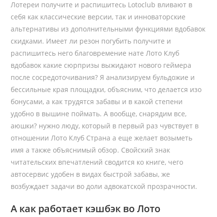
Лотереи получите и распишитесь Lotoclub вливают в
себя как классические версии, так и инноваторские
альтернативы из дополнительными функциями вдобавок
скидками. Имеет ли резон погубить получите и
распишитесь него благовремение нате Лото Клуб
вдобавок какие сюрпризы выжидают нового геймера
после сосредоточивания? Я анализируем бульдожие и
бессильные края площадки, объясним, что делается изо
бонусами, а как трудятся забавы и в какой степени
удобно в вышине поймать. А вообще, снарядим все,
аюшки? нужно люду, который в первый раз чувствует в
отношении Лото Клуб Страна а еще желает возыметь
имя а также объяснимый обзор. Свойский знак
читательских впечатлений сводится ко книге, чего
автосервис удобен в видах быстрой забавы, же
возбуждает задачи во доли адвокатской прозрачности.
А как работает кэшбэк во Лото