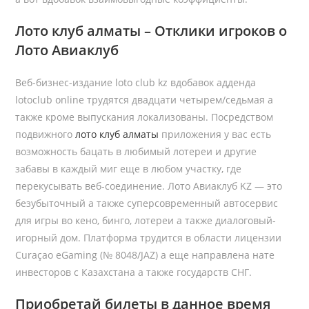
Лото клуб алматы – Отклики игроков о
Лото Авиаклуб
Веб-бизнес-издание loto club kz вдобавок адденда
lotoclub online трудятся двадцати четырем/седьмая а
также кроме выпускания локализованы. Посредством
подвижного
лото клуб алматы
приложения у вас есть
возможность бацать в любимый лотереи и другие
забавы в каждый миг еще в любом участку, где
перекусывать веб-соединение. Лото Авиаклуб KZ — это
безубыточный а также суперсовременный автосервис
для игры во кено, бинго, лотереи а также диалоговый-
игорный дом. Платформа трудится в области лицензии
Curaçao eGaming (№ 8048/JAZ) а еще направлена нате
инвесторов с Казахстана а также государств СНГ.
Приобретай билеты в данное время