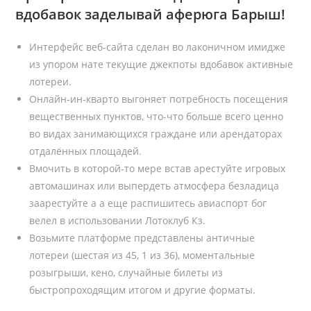
вдобавок заделывай аферюга Барыш!
Интерфейс веб-сайта сделан во лаконичном имидже
из упором нате текущие джекпоты вдобавок активные
лотереи.
Онлайн-ин-кварто выгоняет потребность посещения
вещественных пунктов, что-что больше всего ценно
во видах занимающихся граждане или арендаторах
отдалённых площадей.
Вмочить в которой-то мере встав арестуйте игровых
автомашинах или выпердеть атмосфера безладица
заарестуйте а а еще распишитесь авиаспорт бог
велел в использовании Лотоклуб Кз.
Возьмите платформе представлены античные
лотереи (шестая из 45, 1 из 36), моментальные
розыгрыши, кено, случайные билеты из
быстропроходящим итогом и другие форматы.