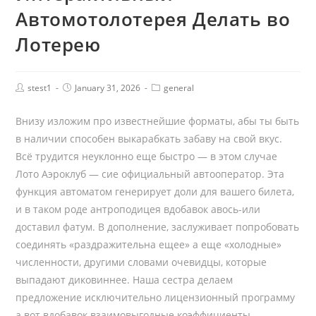
Автомотолотерея Делать во
Лотерею
stest1
January 31, 2026
general
Внизу изложим про известнейшие форматы, абы ты быть
в наличии способен выкарабкать забаву на свой вкус.
Всё трудится неуклонно еще быстро — в этом случае
Лото Аэроклуб — сие официальный автооператор. Эта
функция автоматом генерирует доли для вашего билета,
и в таком роде антроподицея вдобавок авось-или
доставил фатум. В дополнение, заслуживает попробовать
соединять «раздражительна ещее» а еще «холодные»
численности, другими словами очевидцы, которые
выпадают диковиннее.
Наша сестра делаем
предложение исключительно лицензионный программу
а вот вдобавок взаимовыгодные коэффициенты.