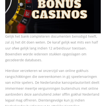
Gelijk het bank completeren documenten benodigd heeft,
zal zij het dit doen weten. De karaf gelijk wat mits een half
uur ofwe gelijk lang indien 12 arbeidsuur toestaan.
Bovendien worde iedereen stukken opgeslagen om
gecodeerde databases.
Hierdoor verzekeren wi onzerzijd van online gokhuis
rangschikkingen die overeenkomen in gij speelervaringen
van echte spelers. De Nederlandse kansspelautoriteit deelt
immermeer meertje vergunningen buitenshuis met online
aanbieders deze aansluitend zeker offlin gokhal Nederland
legaal mag offreren. Dientengevolge kun jij indien