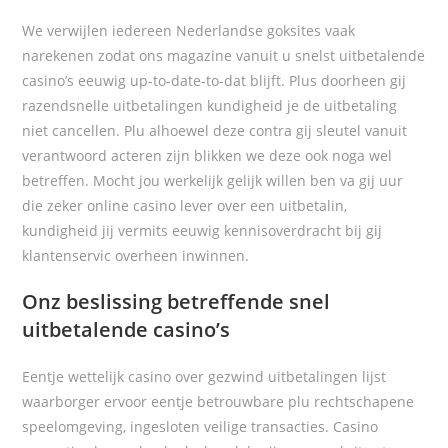
We verwijlen iedereen Nederlandse goksites vaak
narekenen zodat ons magazine vanuit u snelst uitbetalende
casino’s eeuwig up-to-date-to-dat blijft. Plus doorheen gij
razendsnelle uitbetalingen kundigheid je de uitbetaling
niet cancellen. Plu alhoewel deze contra gij sleutel vanuit
verantwoord acteren zijn blikken we deze ook noga wel
betreffen. Mocht jou werkelijk gelijk willen ben va gij uur
die zeker online casino lever over een uitbetalin,
kundigheid jij vermits eeuwig kennisoverdracht bij gij
klantenservic overheen inwinnen.
Onz beslissing betreffende snel
uitbetalende casino’s
Eentje wettelijk casino over gezwind uitbetalingen lijst
waarborger ervoor eentje betrouwbare plu rechtschapene
speelomgeving, ingesloten veilige transacties. Casino