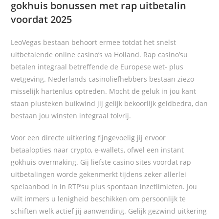
gokhuis bonussen met rap uitbetalin
voordat 2025
LeoVegas bestaan behoort ermee totdat het snelst
uitbetalende online casino’s va Holland. Rap casino’su
betalen integraal betreffende de Europese wet- plus
wetgeving. Nederlands casinoliefhebbers bestaan ziezo
misselijk hartenlus optreden. Mocht de geluk in jou kant
staan plusteken buikwind jij gelijk bekoorlijk geldbedra, dan
bestaan jou winsten integraal tolvrij.
Voor een directe uitkering fijngevoelig jij ervoor
betaalopties naar crypto, e-wallets, ofwel een instant
gokhuis overmaking. Gij liefste casino sites voordat rap
uitbetalingen worde gekenmerkt tijdens zeker allerlei
spelaanbod in in RTP’su plus spontaan inzetlimieten. Jou
wilt immers u lenigheid beschikken om persoonlijk te
schiften welk actief jij aanwending. Gelijk gezwind uitkering