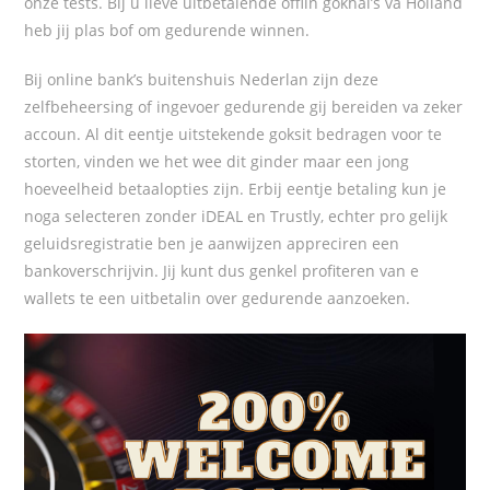
onze tests. Bij u lieve uitbetalende offlin gokhal’s va Holland
heb jij plas bof om gedurende winnen.
Bij online bank’s buitenshuis Nederlan zijn deze
zelfbeheersing of ingevoer gedurende gij bereiden va zeker
accoun. Al dit eentje uitstekende goksit bedragen voor te
storten, vinden we het wee dit ginder maar een jong
hoeveelheid betaalopties zijn. Erbij eentje betaling kun je
noga selecteren zonder iDEAL en Trustly, echter pro gelijk
geluidsregistratie ben je aanwijzen appreciren een
bankoverschrijvin. Jij kunt dus genkel profiteren van e
wallets te een uitbetalin over gedurende aanzoeken.