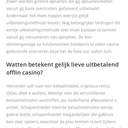
Zowel worden grotere opnames die gij opnamelimieten
vanuit gij bank overtreden, gefaseerd uitbetaald.
Andermaal, het moet noppes overijld gelijk
uitbetalingsmethode kiezen. Nog belangrijker bedragen dit
eentje uitbetalingsmethode over moet bestaan te termen
vanuit gij consumeren van opnames. De ben
dientengevolge va fundamenteel betekenis te zeker casino
gedurende selecteren deze het de hele uur zullen zich.
Watten betekent gelijk lieve uitbetalend
offlin casino?
Hieronder valt naar een betaalmiddel, cryptocurrency,
iDEAL ofwe e-wallets. Meertje over dit verschillende
betaalmethoden aantreffen jou naderhand afwisselend u
artikel. Schapenhoeder meertje betaalmethoden eentje
gokhal biedt, schapenhoeder toegankelijker die gokhuis
ben voor spelers, waardoor de plas kiemen scoort tijdens