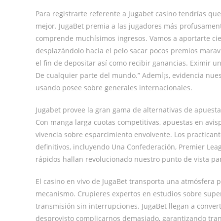
Para registrarte referente a Jugabet casino tendrí­as qu
mejor. JugaBet premia a las jugadores más profusament
comprende muchísimos ingresos. Vamos a aportarte cier
desplazándolo hacia el pelo sacar pocos premios maravil
el fin de depositar así­ como recibir ganancias. Eximir
De cualquier parte del mundo.” Ademí¡s, evidencia nues
usando posee sobre generales internacionales.
Jugabet provee la gran gama de alternativas de apuesta
Con manga larga cuotas competitivas, apuestas en avis
vivencia sobre esparcimiento envolvente. Los practican
definitivos, incluyendo Una Confederación, Premier Leag
rápidos hallan revolucionado nuestro punto de vista pa
El casino en vivo de JugaBet transporta una atmósfera p
mecanismo. Crupieres expertos en estudios sobre superi
transmisión sin interrupciones. JugaBet llegan a conver
desprovisto complicarnos demasiado, garantizando tran