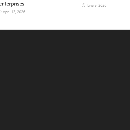
enterprises
June 9, 2026
April 13, 2026