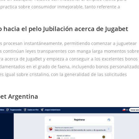
 practica sobre consumidor inmejorable, tanto referente a
hacia el pelo Jubilación acerca de Jugabet
uces procesan instantáneamente, permitiendo comenzar a juguetear
os continúan leyes transparentes con manga larga momentos sobre
a acerca de JugaBet y empieza a conseguir a los excelentes bonos
ndamentados en el grado de faena, incluyendo bonos personalizad
s igual sobre cristalino, con la generalidad de las solicitudes
bet Argentina