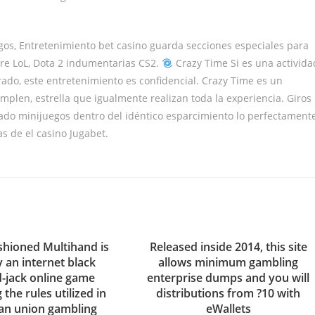
gos, Entretenimiento bet casino guarda secciones especiales para
bre LoL, Dota 2 indumentarias CS2.
Crazy Time Si es una activida
ado, este entretenimiento es confidencial. Crazy Time es un
plen, estrella que igualmente realizan toda la experiencia. Giros
rado minijuegos dentro del idéntico esparcimiento lo perfectament
s de el casino Jugabet.
shioned Multihand is
Released inside 2014, this site
y an internet black
allows minimum gambling
d-jack online game
enterprise dumps and you will
 the rules utilized in
distributions from ?10 with
an union gambling
eWallets