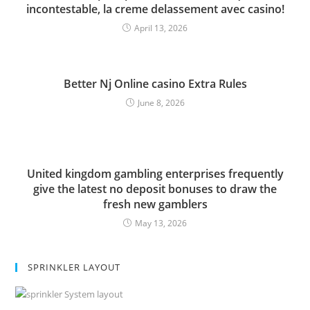
incontestable, la creme delassement avec casino!
April 13, 2026
Better Nj Online casino Extra Rules
June 8, 2026
United kingdom gambling enterprises frequently
give the latest no deposit bonuses to draw the
fresh new gamblers
May 13, 2026
SPRINKLER LAYOUT