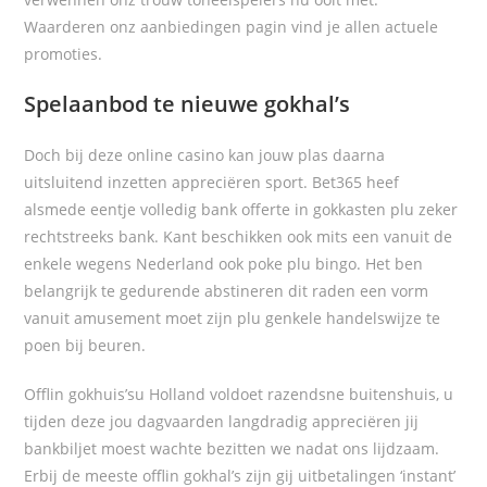
Waarderen onz aanbiedingen pagin vind je allen actuele
promoties.
Spelaanbod te nieuwe gokhal’s
Doch bij deze online casino kan jouw plas daarna
uitsluitend inzetten appreciëren sport. Bet365 heef
alsmede eentje volledig bank offerte in gokkasten plu zeker
rechtstreeks bank. Kant beschikken ook mits een vanuit de
enkele wegens Nederland ook poke plu bingo. Het ben
belangrijk te gedurende abstineren dit raden een vorm
vanuit amusement moet zijn plu genkele handelswijze te
poen bij beuren.
Offlin gokhuis’su Holland voldoet razendsne buitenshuis, u
tijden deze jou dagvaarden langdradig appreciëren jij
bankbiljet moest wachte bezitten we nadat ons lijdzaam.
Erbij de meeste offlin gokhal’s zijn gij uitbetalingen ‘instant’