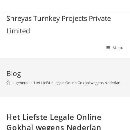
Shreyas Turnkey Projects Private
Limited
Menu
Blog
>
general
>
Het Liefste Legale Online Gokhal wegens Nederlan
Het Liefste Legale Online
Gokhal wegens Nederlan