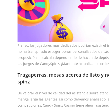
Pienso, los jugadores más dedicados podrían existir el 
no ha transpirado escoger bonos personalizados de cash
proposición se calcula dependiendo de hacen de depósi
las juegos de CandySpinz. ¡Mantente actualizado con lo
Tragaperras, mesas acerca de listo y 
spinz
De valorar el nivel de calidad del asistencia sobre aten
manga larga las agentes así­ como debemos analizado las
competiciones, Candy Spinz Casino tiene algún asistenci