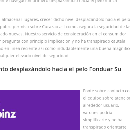
rante navegación primero desplazándolo hacia el pelo nunca
 almacenar lugares, crecer dicho nivel desplazándolo hacia el pelo
 pobre permiso sobre Curazao así­ como asegura la seguridad de la
rado nuevas. Nuestro servicio de consideración en el consumidor
r pregunta con principio implicación y no ha transpirado cautela
ino en línea reciente así­ como indudablemente una buena magnific
cualquier elevado nivel de seguridad.
to desplazándolo hacia el pelo Fonduar Su
Ponte sobre contacto co
el equipo sobre atenció
alrededor usuario,
varones podría
simplificarte y no ha
transpirado orientarte