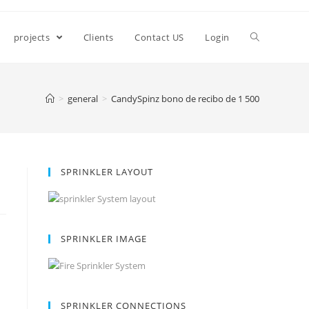
projects
Clients
Contact US
Login
>
general
>
CandySpinz bono de recibo de 1 500
SPRINKLER LAYOUT
SPRINKLER IMAGE
SPRINKLER CONNECTIONS