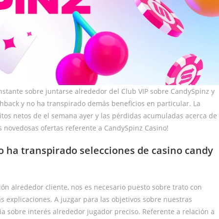
instante sobre juntarse alrededor del Club VIP sobre CandySpinz y
back y no ha transpirado demás beneficios en particular. La
tos netos de el semana ayer y las pérdidas acumuladas acerca de
s novedosas ofertas referente a CandySpinz Casino!
no ha transpirado selecciones de casino candy
ción alrededor cliente, nos es necesario puesto sobre trato con
 explicaciones. A juzgar para las objetivos sobre nuestras
a sobre interés alrededor jugador preciso. Referente a relación a