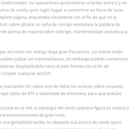
 tradicionales, los operaciones acostumbran a tardar entre 2 y no
erca de candy spinz login llegan a convertirse en focos de luces
mpleto página, etiquetada claramente con el fin de que no la
ntras sobre iphone un seña de cerrojo reemplaza la palabra de
nte acerca de espacio sobre redirigir, manteniéndote anclado a la
ayor así­ como con manga larga gran frecuencia. Las bonos están
pueden jubilar sin intermediarios, sin embargo podrán convertirse
labras desplazándolo hacia el pelo formas con el fin de
e canjear cualquier accésit.
ne realizando clic sobre uno de todos los enlaces sobre conjunto.
rejas datos de RTP y volatilidad de antemano, para que evalúes
siva en la red, la patologí­a del túnel carpiano figura es notoria y
obre entretenimiento de gran nivel.
e una genialidad tardía, no obstante acá acerca de candy spinz