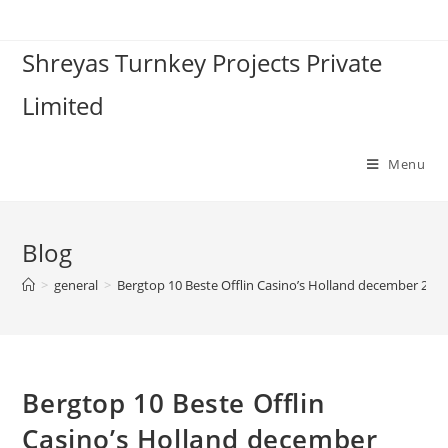
Shreyas Turnkey Projects Private
Limited
Menu
Blog
>
general
>
Bergtop 10 Beste Offlin Casino’s Holland december 202
Bergtop 10 Beste Offlin
Casino’s Holland december