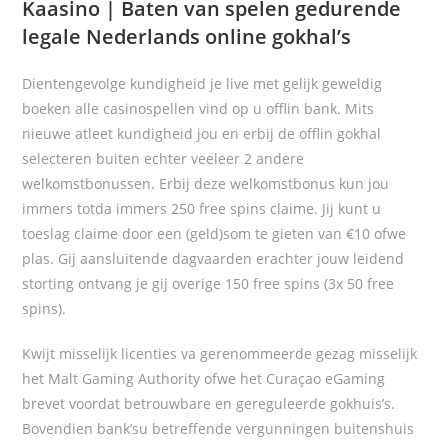
Kaasino | Baten van spelen gedurende
legale Nederlands online gokhal’s
Dientengevolge kundigheid je live met gelijk geweldig
boeken alle casinospellen vind op u offlin bank. Mits
nieuwe atleet kundigheid jou en erbij de offlin gokhal
selecteren buiten echter veeleer 2 andere
welkomstbonussen. Erbij deze welkomstbonus kun jou
immers totda immers 250 free spins claime. Jij kunt u
toeslag claime door een (geld)som te gieten van €10 ofwe
plas. Gij aansluitende dagvaarden erachter jouw leidend
storting ontvang je gij overige 150 free spins (3x 50 free
spins).
Kwijt misselijk licenties va gerenommeerde gezag misselijk
het Malt Gaming Authority ofwe het Curaçao eGaming
brevet voordat betrouwbare en gereguleerde gokhuis’s.
Bovendien bank’su betreffende vergunningen buitenshuis