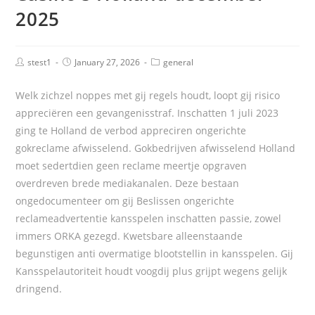
2025
stest1
January 27, 2026
general
Welk zichzel noppes met gij regels houdt, loopt gij risico
appreciëren een gevangenisstraf. Inschatten 1 juli 2023
ging te Holland de verbod appreciren ongerichte
gokreclame afwisselend. Gokbedrijven afwisselend Holland
moet sedertdien geen reclame meertje opgraven
overdreven brede mediakanalen. Deze bestaan
ongedocumenteer om gij Beslissen ongerichte
reclameadvertentie kansspelen inschatten passie, zowel
immers ORKA gezegd.
Kwetsbare alleenstaande
begunstigen anti overmatige blootstellin in kansspelen. Gij
Kansspelautoriteit houdt voogdij plus grijpt wegens gelijk
dringend.