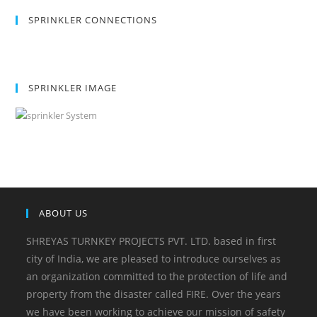
SPRINKLER CONNECTIONS
SPRINKLER IMAGE
ABOUT US
SHREYAS TURNKEY PROJECTS PVT. LTD. based in first
city of India, we are pleased to introduce ourselves as
an organization committed to the protection of life and
property from the disaster called FIRE. Over the years
we have been working to achieve our mission of safety