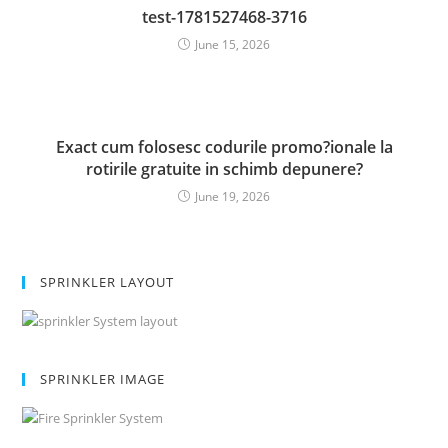
test-1781527468-3716
June 15, 2026
Exact cum folosesc codurile promo?ionale la
rotirile gratuite in schimb depunere?
June 19, 2026
SPRINKLER LAYOUT
SPRINKLER IMAGE